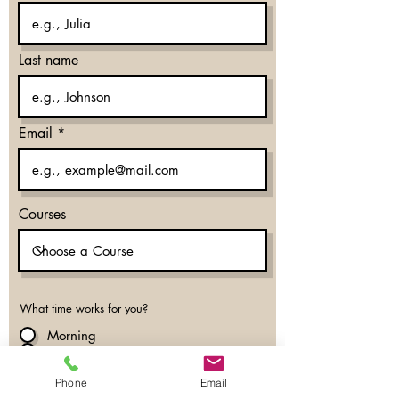
Last name
Email
Courses
What time works for you?
Morning
Evening
Don’t mind
Phone
Email
Phone