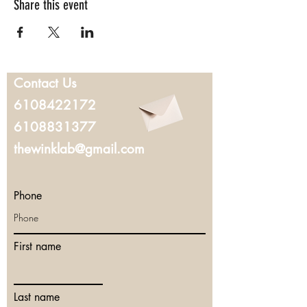
Share this event
Contact Us
6108422172
6108831377
thewinklab@gmail.com
Phone
First name
Last name