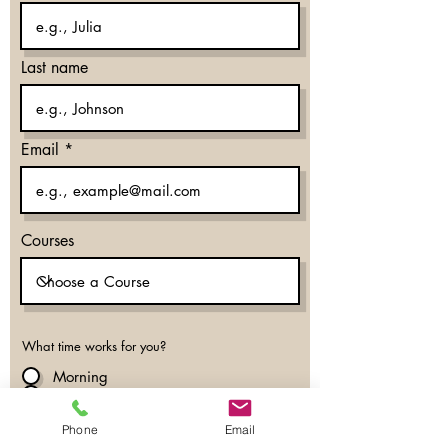
Last name
Email
Courses
What time works for you?
Morning
Evening
Don’t mind
Phone
Email
Phone