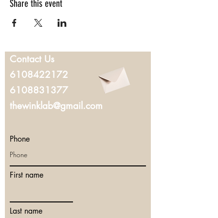
Share this event
Contact Us
6108422172
6108831377
thewinklab@gmail.com
Phone
First name
Last name