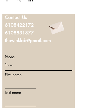
Contact Us
6108422172
6108831377
thewinklab@gmail.com
Phone
First name
Last name