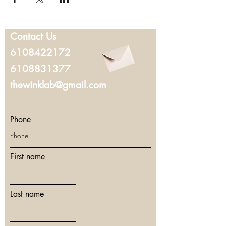
Contact Us
6108422172
6108831377
thewinklab@gmail.com
Phone
First name
Last name