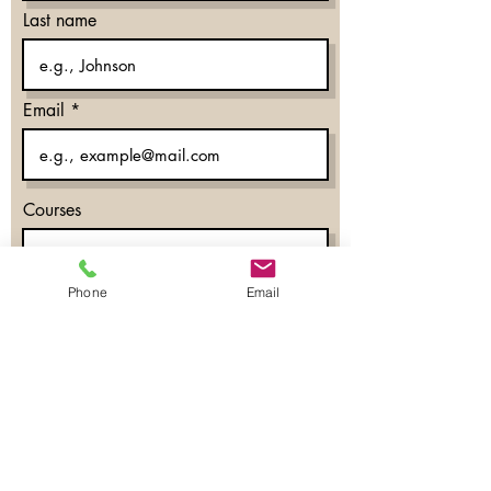
Last name
Email
Courses
Phone
Email
What time works for you?
Morning
Evening
Don’t mind
Phone